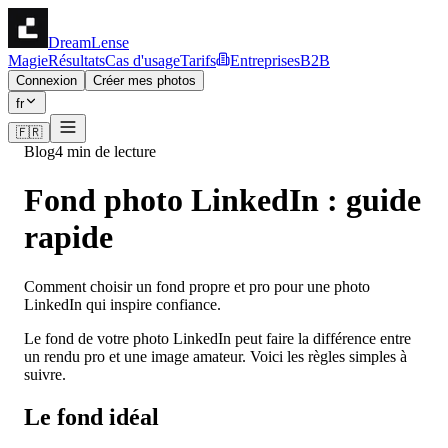
DreamLense
Magie
Résultats
Cas d'usage
Tarifs
Entreprises
B2B
Connexion
Créer mes photos
fr
🇫🇷
Blog
4 min de lecture
Fond photo LinkedIn : guide
rapide
Comment choisir un fond propre et pro pour une photo
LinkedIn qui inspire confiance.
Le fond de votre photo LinkedIn peut faire la différence entre
un rendu pro et une image amateur. Voici les règles simples à
suivre.
Le fond idéal