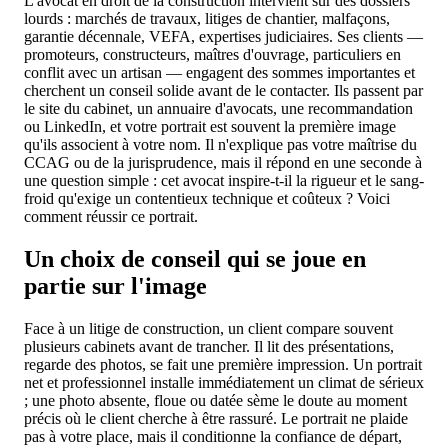
L'avocat en droit de la construction intervient sur des dossiers
lourds : marchés de travaux, litiges de chantier, malfaçons,
garantie décennale, VEFA, expertises judiciaires. Ses clients —
promoteurs, constructeurs, maîtres d'ouvrage, particuliers en
conflit avec un artisan — engagent des sommes importantes et
cherchent un conseil solide avant de le contacter. Ils passent par
le site du cabinet, un annuaire d'avocats, une recommandation
ou LinkedIn, et votre portrait est souvent la première image
qu'ils associent à votre nom. Il n'explique pas votre maîtrise du
CCAG ou de la jurisprudence, mais il répond en une seconde à
une question simple : cet avocat inspire-t-il la rigueur et le sang-
froid qu'exige un contentieux technique et coûteux ? Voici
comment réussir ce portrait.
Un choix de conseil qui se joue en
partie sur l'image
Face à un litige de construction, un client compare souvent
plusieurs cabinets avant de trancher. Il lit des présentations,
regarde des photos, se fait une première impression. Un portrait
net et professionnel installe immédiatement un climat de sérieux
; une photo absente, floue ou datée sème le doute au moment
précis où le client cherche à être rassuré. Le portrait ne plaide
pas à votre place, mais il conditionne la confiance de départ,