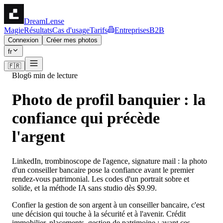
DreamLense
Magie
Résultats
Cas d'usage
Tarifs
Entreprises
B2B
Connexion
Créer mes photos
fr
🇫🇷
Blog
6 min de lecture
Photo de profil banquier : la
confiance qui précède
l'argent
LinkedIn, trombinoscope de l'agence, signature mail : la photo
d'un conseiller bancaire pose la confiance avant le premier
rendez-vous patrimonial. Les codes d'un portrait sobre et
solide, et la méthode IA sans studio dès $9.99.
Confier la gestion de son argent à un conseiller bancaire, c'est
une décision qui touche à la sécurité et à l'avenir. Crédit
immobilier, placements, gestion de patrimoine : avant ces