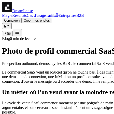
DreamLense
Magie
Résultats
Cas d'usage
Tarifs
Entreprises
B2B
Connexion
Créer mes photos
fr
🇫🇷
Blog
6 min de lecture
Photo de profil commercial SaaS 
Prospection outbound, démos, cycles B2B : le commercial SaaS vend so
Le commercial SaaS vend un logiciel qu'on ne touche pas, à des clients
une demande de connexion, une InMail ou un profil consulté avant de ré
connexion, d'ouvrir le message ou d'accorder une démo. Il ne remplace 
Un métier où l'on vend avant la moindre r
Le cycle de vente SaaS commence rarement par une poignée de main : 
argumentaire, et son cerveau associe instantanément un visage soigné 
possible.