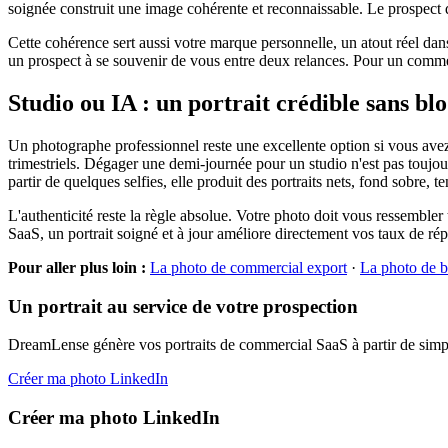
soignée construit une image cohérente et reconnaissable. Le prospect q
Cette cohérence sert aussi votre marque personnelle, un atout réel dan
un prospect à se souvenir de vous entre deux relances. Pour un commerci
Studio ou IA : un portrait crédible sans b
Un photographe professionnel reste une excellente option si vous avez l
trimestriels. Dégager une demi-journée pour un studio n'est pas toujou
partir de quelques selfies, elle produit des portraits nets, fond sobre,
L'authenticité reste la règle absolue. Votre photo doit vous ressembler 
SaaS, un portrait soigné et à jour améliore directement vos taux de rép
Pour aller plus loin :
La photo de commercial export
·
La photo de b
Un portrait au service de votre prospection
DreamLense génère vos portraits de commercial SaaS à partir de simples
Créer ma photo LinkedIn
Créer ma photo LinkedIn