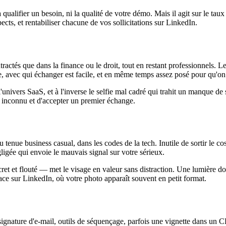
à qualifier un besoin, ni la qualité de votre démo. Mais il agit sur le tau
pects, et rentabiliser chacune de vos sollicitations sur LinkedIn.
ctés que dans la finance ou le droit, tout en restant professionnels. Le
le, avec qui échanger est facile, et en même temps assez posé pour qu'on 
l'univers SaaS, et à l'inverse le selfie mal cadré qui trahit un manque de 
n inconnu et d'accepter un premier échange.
tenue business casual, dans les codes de la tech. Inutile de sortir le cost
ligée qui envoie le mauvais signal sur votre sérieux.
cret et flouté — met le visage en valeur sans distraction. Une lumière d
ace sur LinkedIn, où votre photo apparaît souvent en petit format.
signature d'e-mail, outils de séquençage, parfois une vignette dans un 