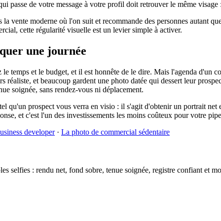
ui passe de votre message à votre profil doit retrouver le même visage :
s la vente moderne où l'on suit et recommande des personnes autant que de
al, cette régularité visuelle est un levier simple à activer.
loquer une journée
e temps et le budget, et il est honnête de le dire. Mais l'agenda d'un c
rs réaliste, et beaucoup gardent une photo datée qui dessert leur prospe
 tenue soignée, sans rendez-vous ni déplacement.
tel qu'un prospect vous verra en visio : il s'agit d'obtenir un portrait 
onse, et c'est l'un des investissements les moins coûteux pour votre pipe
usiness developer
·
La photo de commercial sédentaire
 selfies : rendu net, fond sobre, tenue soignée, registre confiant et mo