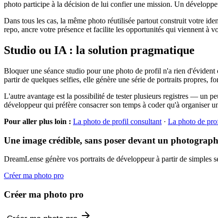
photo participe à la décision de lui confier une mission. Un développ
Dans tous les cas, la même photo réutilisée partout construit votre id
repo, ancre votre présence et facilite les opportunités qui viennent à v
Studio ou IA : la solution pragmatique
Bloquer une séance studio pour une photo de profil n'a rien d'évident 
partir de quelques selfies, elle génère une série de portraits propres,
L'autre avantage est la possibilité de tester plusieurs registres — u
développeur qui préfère consacrer son temps à coder qu'à organiser un 
Pour aller plus loin :
La photo de profil consultant
·
La photo de prof
Une image crédible, sans poser devant un photograp
DreamLense génère vos portraits de développeur à partir de simples self
Créer ma photo pro
Créer ma photo pro