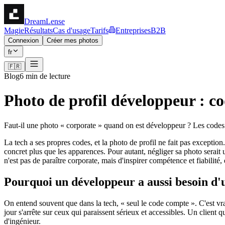
DreamLense
Magie
Résultats
Cas d'usage
Tarifs
Entreprises
B2B
Connexion
Créer mes photos
fr
🇫🇷
Blog
6 min de lecture
Photo de profil développeur : co
Faut-il une photo « corporate » quand on est développeur ? Les codes d
La tech a ses propres codes, et la photo de profil ne fait pas excepti
concret plus que les apparences. Pour autant, négliger sa photo serait 
n'est pas de paraître corporate, mais d'inspirer compétence et fiabilité
Pourquoi un développeur a aussi besoin d
On entend souvent que dans la tech, « seul le code compte ». C'est vr
jour s'arrête sur ceux qui paraissent sérieux et accessibles. Un client
d'ingénieur.