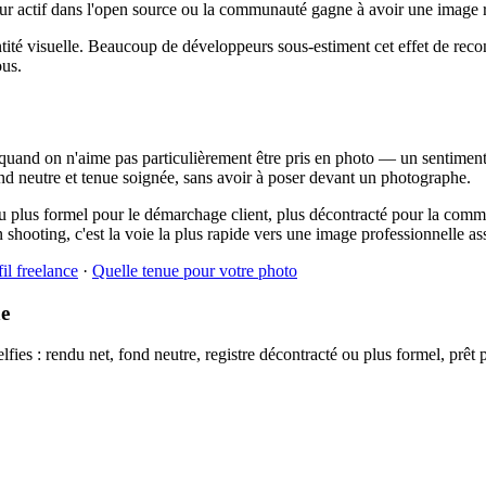
eur actif dans l'open source ou la communauté gagne à avoir une image r
entité visuelle. Beaucoup de développeurs sous-estiment cet effet de reco
ous.
quand on n'aime pas particulièrement être pris en photo — un sentiment 
 fond neutre et tenue soignée, sans avoir à poser devant un photographe.
n peu plus formel pour le démarchage client, plus décontracté pour la co
shooting, c'est la voie la plus rapide vers une image professionnelle a
il freelance
·
Quelle tenue pour votre photo
he
ies : rendu net, fond neutre, registre décontracté ou plus formel, prêt 