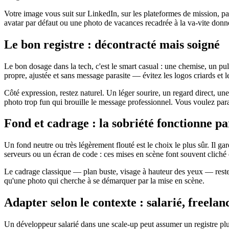
Votre image vous suit sur LinkedIn, sur les plateformes de mission, pa
avatar par défaut ou une photo de vacances recadrée à la va-vite donne 
Le bon registre : décontracté mais soigné
Le bon dosage dans la tech, c'est le smart casual : une chemise, un pull 
propre, ajustée et sans message parasite — évitez les logos criards et l
Côté expression, restez naturel. Un léger sourire, un regard direct, une 
photo trop fun qui brouille le message professionnel. Vous voulez paraî
Fond et cadrage : la sobriété fonctionne pa
Un fond neutre ou très légèrement flouté est le choix le plus sûr. Il g
serveurs ou un écran de code : ces mises en scène font souvent cliché e
Le cadrage classique — plan buste, visage à hauteur des yeux — reste le
qu'une photo qui cherche à se démarquer par la mise en scène.
Adapter selon le contexte : salarié, freelan
Un développeur salarié dans une scale-up peut assumer un registre plus 