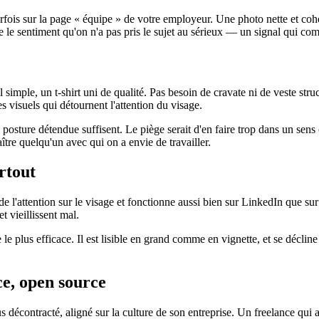
rfois sur la page « équipe » de votre employeur. Une photo nette et coh
le sentiment qu'on n'a pas pris le sujet au sérieux — un signal qui comp
simple, un t-shirt uni de qualité. Pas besoin de cravate ni de veste struc
es visuels qui détournent l'attention du visage.
posture détendue suffisent. Le piège serait d'en faire trop dans un sens ou
tre quelqu'un avec qui on a envie de travailler.
rtout
arde l'attention sur le visage et fonctionne aussi bien sur LinkedIn que s
t vieillissent mal.
 plus efficace. Il est lisible en grand comme en vignette, et se décline
ce, open source
décontracté, aligné sur la culture de son entreprise. Un freelance qui a