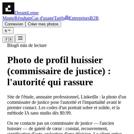
DreamLense
Magie
Résultats
Cas d'usage
Tarifs
Entreprises
B2B
Connexion
Créer mes photos
fr
🇫🇷
Blog
6 min de lecture
Photo de profil huissier
(commissaire de justice) :
l'autorité qui rassure
Site de l'étude, annuaire professionnel, LinkedIn : la photo d'un
commissaire de justice pose l'autorité et l'impartialité avant le
premier contact. Les codes d'un portrait sobre et solide, et la
méthode IA sans studio dès $9.99.
On ne contacte pas un commissaire de justice — l'ancien
huissier — de gaieté de cœur : constat, recouvrement,
signification d'acte, exécution d'une décision. Le client arrive