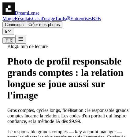
DreamLense
Magie
Résultats
Cas d'usage
Tarifs
Entreprises
B2B
Connexion
Créer mes photos
fr
🇫🇷
Blog
6 min de lecture
Photo de profil responsable
grands comptes : la relation
longue se joue aussi sur
l'image
Gros comptes, cycles longs, fidélisation : le responsable grands
comptes incarne la relation. Les codes d'un portrait qui inspire
confiance, et la méthode IA dès $9.99.
Le responsable grands comptes — key account manager —