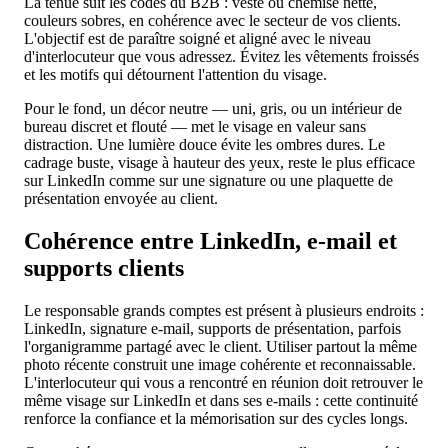
La tenue suit les codes du B2B : veste ou chemise nette,
couleurs sobres, en cohérence avec le secteur de vos clients.
L'objectif est de paraître soigné et aligné avec le niveau
d'interlocuteur que vous adressez. Évitez les vêtements froissés
et les motifs qui détournent l'attention du visage.
Pour le fond, un décor neutre — uni, gris, ou un intérieur de
bureau discret et flouté — met le visage en valeur sans
distraction. Une lumière douce évite les ombres dures. Le
cadrage buste, visage à hauteur des yeux, reste le plus efficace
sur LinkedIn comme sur une signature ou une plaquette de
présentation envoyée au client.
Cohérence entre LinkedIn, e-mail et
supports clients
Le responsable grands comptes est présent à plusieurs endroits :
LinkedIn, signature e-mail, supports de présentation, parfois
l'organigramme partagé avec le client. Utiliser partout la même
photo récente construit une image cohérente et reconnaissable.
L'interlocuteur qui vous a rencontré en réunion doit retrouver le
même visage sur LinkedIn et dans ses e-mails : cette continuité
renforce la confiance et la mémorisation sur des cycles longs.