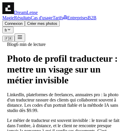
DreamLense
Magie
Résultats
Cas d'usage
Tarifs
Entreprises
B2B
Connexion
Créer mes photos
fr
🇫🇷
Blog
6 min de lecture
Photo de profil traducteur :
mettre un visage sur un
métier invisible
LinkedIn, plateformes de freelances, annuaires pro : la photo
d'un traducteur rassure des clients qui collaborent souvent à
distance. Les codes d'un portrait fiable et la méthode IA sans
studio dès $9.99.
Le métier de traducteur est souvent invisible : le travail se fait
dans l'ombre, à distance, et le client ne rencontre presque
jamais la personne à qui il confie ses documents. C'est