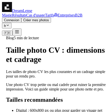
DreamLense
Magie
Résultats
Cas d'usage
Tarifs
Entreprises
B2B
Connexion
Créer mes photos
fr
🇫🇷
Blog
5 min de lecture
Taille photo CV : dimensions
et cadrage
Les tailles de photo CV les plus courantes et un cadrage simple
pour un rendu pro.
Une photo CV trop petite ou mal cadrée peut ruiner la première
impression. Voici un guide simple pour une photo nette et pro.
Tailles recommandées
Digital : 600x800 px ou plus pour garder un visage net