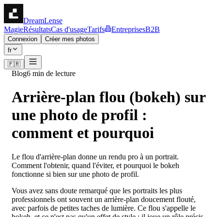
DreamLense
Magie
Résultats
Cas d'usage
Tarifs
Entreprises
B2B
Connexion
Créer mes photos
fr
🇫🇷
Blog
6 min de lecture
Arrière-plan flou (bokeh) sur
une photo de profil :
comment et pourquoi
Le flou d'arrière-plan donne un rendu pro à un portrait.
Comment l'obtenir, quand l'éviter, et pourquoi le bokeh
fonctionne si bien sur une photo de profil.
Vous avez sans doute remarqué que les portraits les plus
professionnels ont souvent un arrière-plan doucement flouté,
avec parfois de petites taches de lumière. Ce flou s'appelle le
bokeh, et ce n'est pas qu'un effet de style : il joue un rôle précis