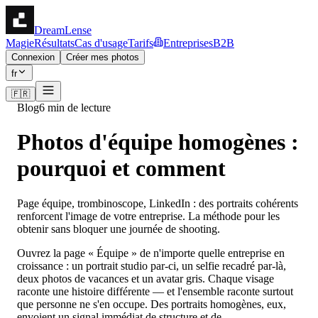
DreamLense
Magie
Résultats
Cas d'usage
Tarifs
Entreprises
B2B
Connexion
Créer mes photos
fr
🇫🇷
Blog
6 min de lecture
Photos d'équipe homogènes :
pourquoi et comment
Page équipe, trombinoscope, LinkedIn : des portraits cohérents
renforcent l'image de votre entreprise. La méthode pour les
obtenir sans bloquer une journée de shooting.
Ouvrez la page « Équipe » de n'importe quelle entreprise en
croissance : un portrait studio par-ci, un selfie recadré par-là,
deux photos de vacances et un avatar gris. Chaque visage
raconte une histoire différente — et l'ensemble raconte surtout
que personne ne s'en occupe. Des portraits homogènes, eux,
envoient un signal immédiat de structure et de