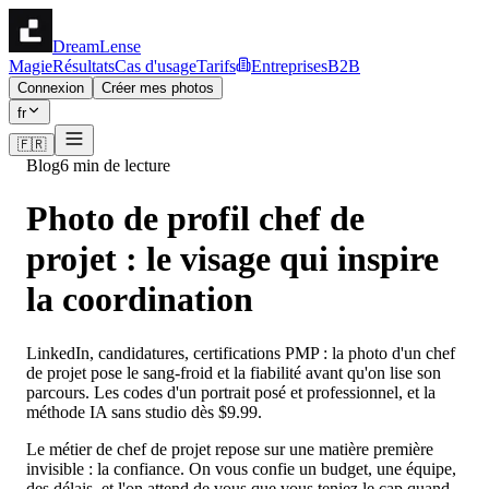
DreamLense
Magie
Résultats
Cas d'usage
Tarifs
Entreprises
B2B
Connexion
Créer mes photos
fr
🇫🇷
Blog
6 min de lecture
Photo de profil chef de
projet : le visage qui inspire
la coordination
LinkedIn, candidatures, certifications PMP : la photo d'un chef
de projet pose le sang-froid et la fiabilité avant qu'on lise son
parcours. Les codes d'un portrait posé et professionnel, et la
méthode IA sans studio dès $9.99.
Le métier de chef de projet repose sur une matière première
invisible : la confiance. On vous confie un budget, une équipe,
des délais, et l'on attend de vous que vous teniez le cap quand