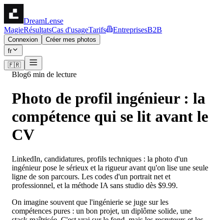
DreamLense
Magie
Résultats
Cas d'usage
Tarifs
Entreprises
B2B
Connexion
Créer mes photos
fr
🇫🇷
Blog
6 min de lecture
Photo de profil ingénieur : la
compétence qui se lit avant le
CV
LinkedIn, candidatures, profils techniques : la photo d'un
ingénieur pose le sérieux et la rigueur avant qu'on lise une seule
ligne de son parcours. Les codes d'un portrait net et
professionnel, et la méthode IA sans studio dès $9.99.
On imagine souvent que l'ingénierie se juge sur les
compétences pures : un bon projet, un diplôme solide, une
stack maîtrisée. C'est vrai sur le fond, mais les recruteurs et les