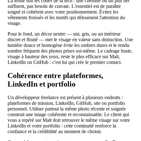
La tenue suit les codes de la tech : une chemise ou un pull net
suffisent, pas besoin de cravate. L'essentiel est de paraître
soigné et cohérent avec votre positionnement. Évitez les
vêtements froissés et les motifs qui détournent l'attention du
visage.
Pour le fond, un décor neutre — uni, gris, ou un intérieur
discret et flouté — met le visage en valeur sans distraction. Une
lumière douce et homogène évite les ombres dures et le rendu
sombre fréquent des photos prises soi-même. Le cadrage buste,
visage à hauteur des yeux, reste le plus efficace sur Malt,
LinkedIn ou GitHub : c'est lui qui crée le premier contact.
Cohérence entre plateformes,
LinkedIn et portfolio
Un développeur freelance est présent à plusieurs endroits :
plateformes de mission, LinkedIn, GitHub, site ou portfolio
personnel. Utiliser partout la même photo récente et soignée
construit une image cohérente et reconnaissable. Le client qui
vous a repéré sur Malt doit retrouver le même visage sur votre
LinkedIn et votre portfolio : cette continuité renforce la
confiance et la crédibilité au moment de choisir.