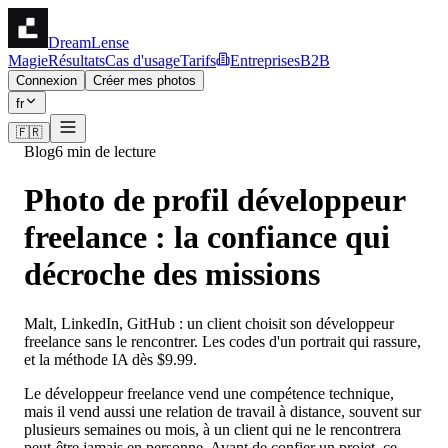
DreamLense
Magie
Résultats
Cas d'usage
Tarifs
Entreprises
B2B
Connexion
Créer mes photos
fr
🇫🇷
Blog
6 min de lecture
Photo de profil développeur
freelance : la confiance qui
décroche des missions
Malt, LinkedIn, GitHub : un client choisit son développeur
freelance sans le rencontrer. Les codes d'un portrait qui rassure,
et la méthode IA dès $9.99.
Le développeur freelance vend une compétence technique,
mais il vend aussi une relation de travail à distance, souvent sur
plusieurs semaines ou mois, à un client qui ne le rencontrera
peut-être jamais en personne. Avant de confier un projet, ce