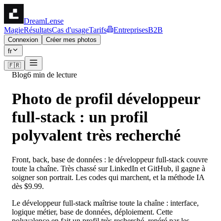
DreamLense
Magie
Résultats
Cas d'usage
Tarifs
Entreprises
B2B
Connexion
Créer mes photos
fr
🇫🇷
Blog
6 min de lecture
Photo de profil développeur
full-stack : un profil
polyvalent très recherché
Front, back, base de données : le développeur full-stack couvre
toute la chaîne. Très chassé sur LinkedIn et GitHub, il gagne à
soigner son portrait. Les codes qui marchent, et la méthode IA
dès $9.99.
Le développeur full-stack maîtrise toute la chaîne : interface,
logique métier, base de données, déploiement. Cette
polyvalence en fait un profil très recherché, repéré par les